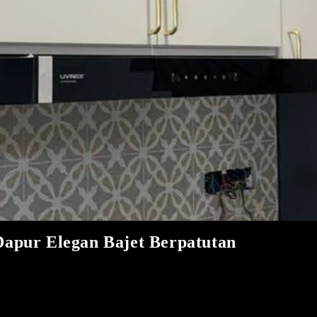
apur Elegan Bajet Berpatutan