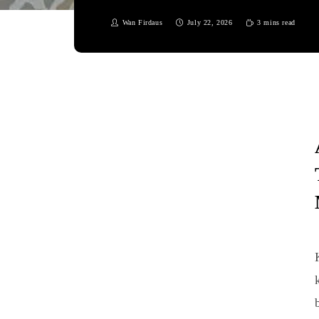
Wan Firdaus
July 22, 2026
3 mins read