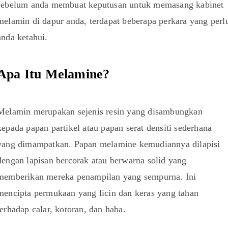
sebelum anda membuat keputusan untuk memasang kabinet
melamin di dapur anda, terdapat beberapa perkara yang perl
anda ketahui.
Apa Itu Melamine?
Melamin merupakan sejenis resin yang disambungkan
kepada papan partikel atau papan serat densiti sederhana
yang dimampatkan. Papan melamine kemudiannya dilapisi
dengan lapisan bercorak atau berwarna solid yang
memberikan mereka penampilan yang sempurna. Ini
mencipta permukaan yang licin dan keras yang tahan
terhadap calar, kotoran, dan haba.