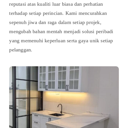
reputasi atas kualiti luar biasa dan perhatian
terhadap setiap perincian. Kami mencurahkan
sepenuh jiwa dan raga dalam setiap projek,
mengubah bahan mentah menjadi solusi peribadi
yang memenuhi keperluan serta gaya unik setiap
pelanggan.