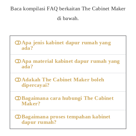
Baca kompilasi FAQ berkaitan The Cabinet Maker
di bawah.
Apa jenis kabinet dapur rumah yang
ada?
Apa material kabinet dapur rumah yang
ada?
Adakah The Cabinet Maker boleh
dipercayai?
Bagaimana cara hubungi The Cabinet
Maker?
Bagaimana proses tempahan kabinet
dapur rumah?