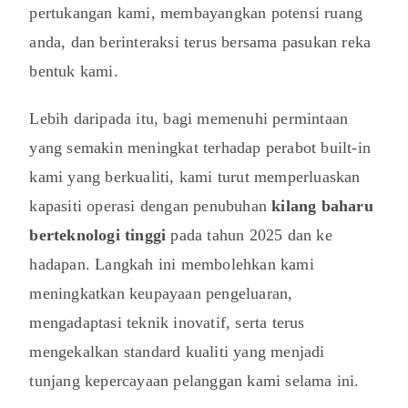
pertukangan kami, membayangkan potensi ruang
anda, dan berinteraksi terus bersama pasukan reka
bentuk kami.
Lebih daripada itu, bagi memenuhi permintaan
yang semakin meningkat terhadap perabot built-in
kami yang berkualiti, kami turut memperluaskan
kapasiti operasi dengan penubuhan
kilang baharu
berteknologi tinggi
pada tahun 2025 dan ke
hadapan. Langkah ini membolehkan kami
meningkatkan keupayaan pengeluaran,
mengadaptasi teknik inovatif, serta terus
mengekalkan standard kualiti yang menjadi
tunjang kepercayaan pelanggan kami selama ini.