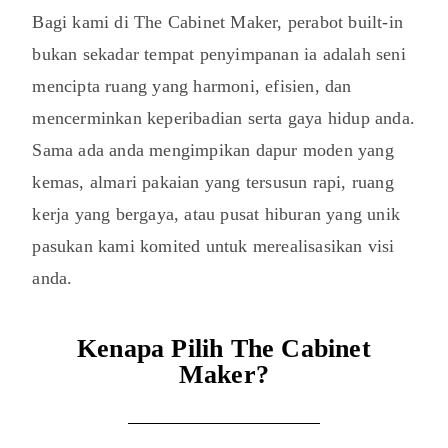
Bagi kami di The Cabinet Maker, perabot built-in
bukan sekadar tempat penyimpanan ia adalah seni
mencipta ruang yang harmoni, efisien, dan
mencerminkan keperibadian serta gaya hidup anda.
Sama ada anda mengimpikan dapur moden yang
kemas, almari pakaian yang tersusun rapi, ruang
kerja yang bergaya, atau pusat hiburan yang unik
pasukan kami komited untuk merealisasikan visi
anda.
Kenapa Pilih The Cabinet
Maker?