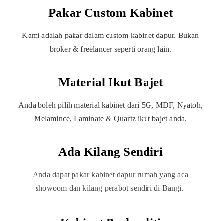
Pakar Custom Kabinet
Kami adalah pakar dalam custom kabinet dapur. Bukan
broker & freelancer seperti orang lain.
Material Ikut Bajet
Anda boleh pilih material kabinet dari 5G, MDF, Nyatoh,
Melamince, Laminate & Quartz ikut bajet anda.
Ada Kilang Sendiri
Anda dapat pakar kabinet dapur rumah yang ada
showoom dan kilang perabot sendiri di Bangi.