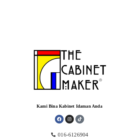
Kami Bina Kabinet Idaman Anda
016-6126904