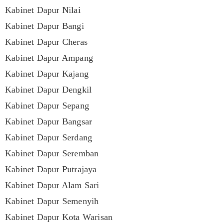
Kabinet Dapur Nilai
Kabinet Dapur Bangi
Kabinet Dapur Cheras
Kabinet Dapur Ampang
Kabinet Dapur Kajang
Kabinet Dapur Dengkil
Kabinet Dapur Sepang
Kabinet Dapur Bangsar
Kabinet Dapur Serdang
Kabinet Dapur Seremban
Kabinet Dapur Putrajaya
Kabinet Dapur Alam Sari
Kabinet Dapur Semenyih
Kabinet Dapur Kota Warisan